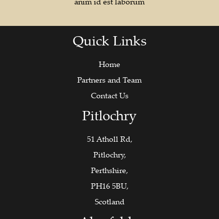
anim id est laborum
Quick Links
Home
Partners and Team
Contact Us
Pitlochry
51 Atholl Rd,
Pitlochry,
Perthshire,
PH16 5BU,
Scotland